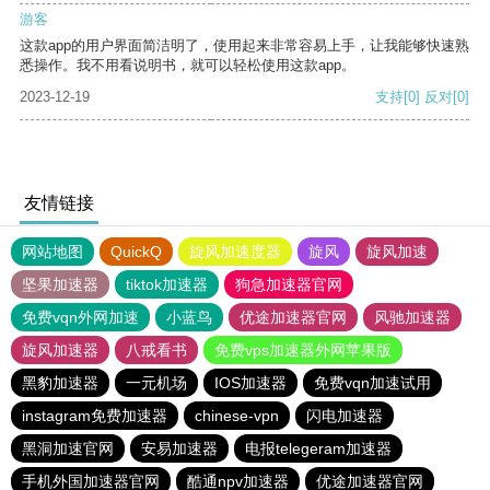
游客
这款app的用户界面简洁明了，使用起来非常容易上手，让我能够快速熟
悉操作。我不用看说明书，就可以轻松使用这款app。
2023-12-19
支持
[0]
反对
[0]
友情链接
网站地图
QuickQ
旋风加速度器
旋风
旋风加速
坚果加速器
tiktok加速器
狗急加速器官网
免费vqn外网加速
小蓝鸟
优途加速器官网
风驰加速器
旋风加速器
八戒看书
免费vps加速器外网苹果版
黑豹加速器
一元机场
IOS加速器
免费vqn加速试用
instagram免费加速器
chinese-vpn
闪电加速器
黑洞加速官网
安易加速器
电报telegeram加速器
手机外国加速器官网
酷通npv加速器
优途加速器官网