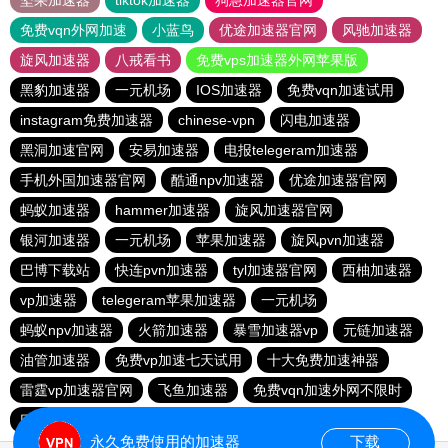
坚果加速器
tiktok加速器
狗急加速器官网
免费vqn外网加速
小蓝鸟
优途加速器官网
风驰加速器
旋风加速器
八戒看书
免费vps加速器外网苹果版
黑豹加速器
一元机场
IOS加速器
免费vqn加速试用
instagram免费加速器
chinese-vpn
闪电加速器
黑洞加速官网
安易加速器
电报telegeram加速器
手机外国加速器官网
酷通npv加速器
优途加速器官网
蚂蚁加速器
hammer加速器
旋风加速器官网
银河加速器
一元机场
苹果加速器
旋风pvn加速器
巴博下载站
快连pvn加速器
tyl加速器官网
西柚加速器
vp加速器
telegeram苹果加速器
一元机场
蚂蚁npv加速器
火箭加速器
暴雪加速器vp
元链加速器
油管加速器
免费vp加速七天试用
十大免费加速神器
雷霆vp加速器官网
飞鱼加速器
免费vqn加速外网不限时
巴博下载站
老王vn加速器
极光加速器
永久免费使用的加速器
下载