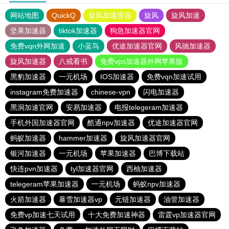
网站地图
QuickQ
旋风加速度器
旋风
旋风加速
坚果加速器
tiktok加速器
狗急加速器官网
免费vqn外网加速
小蓝鸟
优途加速器官网
风驰加速器
旋风加速器
八戒看书
免费vps加速器外网苹果版
黑豹加速器
一元机场
IOS加速器
免费vqn加速试用
instagram免费加速器
chinese-vpn
闪电加速器
黑洞加速官网
安易加速器
电报telegeram加速器
手机外国加速器官网
酷通npv加速器
优途加速器官网
蚂蚁加速器
hammer加速器
旋风加速器官网
银河加速器
一元机场
苹果加速器
巴博下载站
快连pvn加速器
tyl加速器官网
西柚加速器
telegeram苹果加速器
一元机场
蚂蚁npv加速器
火箭加速器
暴雪加速器vp
元链加速器
油管加速器
免费vp加速七天试用
十大免费加速神器
雷霆vp加速器官网