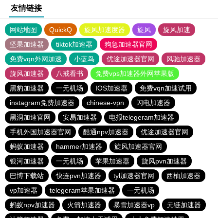
友情链接
网站地图
QuickQ
旋风加速度器
旋风
旋风加速
坚果加速器
tiktok加速器
狗急加速器官网
免费vqn外网加速
小蓝鸟
优途加速器官网
风驰加速器
旋风加速器
八戒看书
免费vps加速器外网苹果版
黑豹加速器
一元机场
IOS加速器
免费vqn加速试用
instagram免费加速器
chinese-vpn
闪电加速器
黑洞加速官网
安易加速器
电报telegeram加速器
手机外国加速器官网
酷通npv加速器
优途加速器官网
蚂蚁加速器
hammer加速器
旋风加速器官网
银河加速器
一元机场
苹果加速器
旋风pvn加速器
巴博下载站
快连pvn加速器
tyl加速器官网
西柚加速器
vp加速器
telegeram苹果加速器
一元机场
蚂蚁npv加速器
火箭加速器
暴雪加速器vp
元链加速器