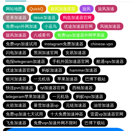
网站地图
QuickQ
旋风加速度器
旋风
旋风加速
坚果加速器
tiktok加速器
狗急加速器官网
免费vqn外网加速
小蓝鸟
优途加速器官网
风驰加速器
旋风加速器
八戒看书
免费vps加速器外网苹果版
免费vqn加速试用
instagram免费加速器
chinese-vpn
闪电加速器
黑洞加速官网
安易加速器
电报telegeram加速器
手机外国加速器官网
酷通npv加速器
优途加速器官网
蚂蚁加速器
hammer加速器
银河加速器
一元机场
苹果加速器
巴博下载站
快连pvn加速器
tyl加速器官网
西柚加速器
telegeram苹果加速器
一元机场
蚂蚁npv加速器
火箭加速器
暴雪加速器vp
元链加速器
油管加速器
免费vp加速七天试用
十大免费加速神器
雷霆vp加速器官网
飞鱼加速器
免费vqn加速外网不限时
巴博下载站